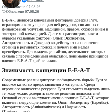
Опубликовано 07.08.26
Обновлено 07.08.26
E-E-A-T являются ключевыми факторами доверия Гугл,
играющими важную роль для веб-ресурсов, связанных с
финансовыми услугами, медициной, правом, образованием и
электронной коммерцией. Далее мы рассмотрим, каким
образом указанные факторы (Опыт, Экспертиза,
Авторитетность и Доверие) воздействуют на положение
страниц в результатах поиска и почему ими нельзя
пренебрегать. Для владельцев сайтов, деятельность которых
связана с перечисленными областями, понимание принципов
влияния E-E-A-T крайне важно.
Значимость концепции E-E-A-T
Современные реалии диктуют необходимость борьбы Гугл за
высокое качество предоставляемого материала. Среди
огромного количества ресурсов Гугл стремится выделять лишь
те, кому можно доверить важные решения пользователей.
Основой оценки выступает именно понятие E-E-A-T, которое
включает следующие элементы: Опыт, Экспертизу (Expertise),
Авторитетность (Authoritativeness) и Надежность
(Trustworthiness).