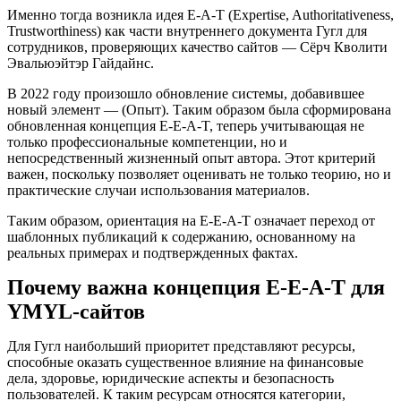
Именно тогда возникла идея E-A-T (Expertise, Authoritativeness,
Trustworthiness) как части внутреннего документа Гугл для
сотрудников, проверяющих качество сайтов — Сёрч Кволити
Эвальюэйтэр Гайдайнс.
В 2022 году произошло обновление системы, добавившее
новый элемент — (Опыт). Таким образом была сформирована
обновленная концепция E-E-A-T, теперь учитывающая не
только профессиональные компетенции, но и
непосредственный жизненный опыт автора. Этот критерий
важен, поскольку позволяет оценивать не только теорию, но и
практические случаи использования материалов.
Таким образом, ориентация на E-E-A-T означает переход от
шаблонных публикаций к содержанию, основанному на
реальных примерах и подтвержденных фактах.
Почему важна концепция E-E-A-T для
YMYL-сайтов
Для Гугл наибольший приоритет представляют ресурсы,
способные оказать существенное влияние на финансовые
дела, здоровье, юридические аспекты и безопасность
пользователей. К таким ресурсам относятся категории,