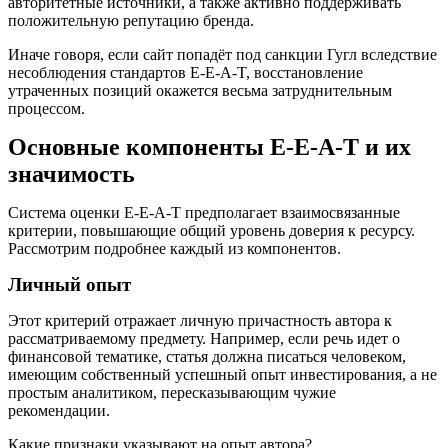
авторитетные источники, а также активно поддерживать
положительную репутацию бренда.
Иначе говоря, если сайт попадёт под санкции Гугл вследствие
несоблюдения стандартов E-E-A-T, восстановление
утраченных позиций окажется весьма затруднительным
процессом.
Основные компоненты E-E-A-T и их
значимость
Система оценки E-E-A-T предполагает взаимосвязанные
критерии, повышающие общий уровень доверия к ресурсу.
Рассмотрим подробнее каждый из компонентов.
Личный опыт
Этот критерий отражает личную причастность автора к
рассматриваемому предмету. Например, если речь идет о
финансовой тематике, статья должна писаться человеком,
имеющим собственный успешный опыт инвестирования, а не
простым аналитиком, пересказывающим чужие
рекомендации.
Какие признаки указывают на опыт автора?