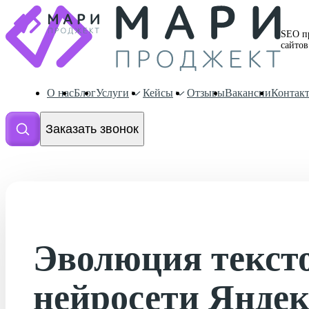
SEO п
сайтов
О нас
Блог
Услуги
Кейсы
Отзывы
Вакансии
Контак
Заказать звонок
Эволюция текст
нейросети Яндек