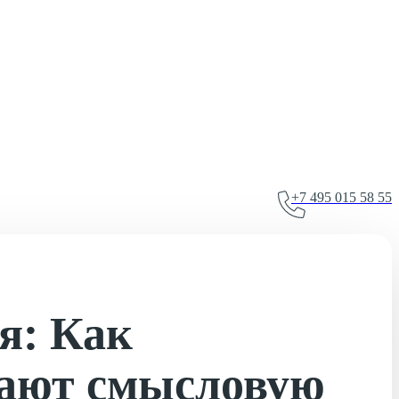
+7 495 015 58 55
я: Как
вают смысловую