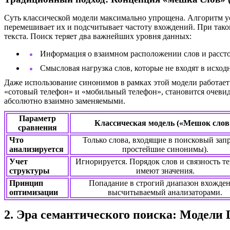
Суть классической модели максимально упрощена. Алгоритм ус
перемешивает их и подсчитывает частоту вхождений. При тако
текста. Поиск теряет два важнейших уровня данных:
Информация о взаимном расположении слов и расст
Смысловая нагрузка слов, которые не входят в исхо
Даже использование синонимов в рамках этой модели работает 
«сотовый телефон» и «мобильный телефон», становится очевид
абсолютно взаимно заменяемыми.
Параметр
Классическая модель («Мешок слов
сравнения
Что
Только слова, входящие в поисковый запр
анализируется
простейшие синонимы).
Учет
Игнорируется. Порядок слов и связность те
структуры
имеют значения.
Принцип
Попадание в строгий диапазон вхожден
оптимизации
высчитываемый анализаторами.
2. Эра семантического поиска: Модели