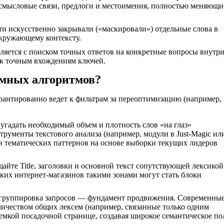
е смысловые связи, предлоги и местоимения, полностью меняющи
ти искусственно закрывали («маскировали») отдельные слова в
окружающему контексту.
яется с поиском точных ответов на конкретные вопросы внутр
и к точным вхождениям ключей.
умных алгоритмов?
арантированно ведет к фильтрам за переоптимизацию (например,
угадать необходимый объем и плотность слов «на глаз»
ументы текстового анализа (например, модули в Just-Magic ил
и тематических паттернов на основе выборки текущих лидеров
айте Title, заголовки и основной текст сопутствующей лексикой
ских интернет-магазинов такими зонами могут стать блоки
группировка запросов — фундамент продвижения. Современны
личеством общих лексем (например, связанные только одним
емкой посадочной странице, создавая широкое семантическое по