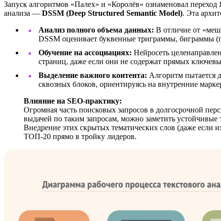
Запуск алгоритмов «Палех» и «Королёв» ознаменовал переход 
анализа —
DSSM (Deep Structured Semantic Model)
. Эта архи
Анализ полного объема данных:
В отличие от «мешк
DSSM оценивает буквенные триграммы, биграммы (па
Обучение на ассоциациях:
Нейросеть целенаправленн
страниц, даже если они не содержат прямых ключевы
Выделение важного контента:
Алгоритм пытается д
сквозных блоков, ориентируясь на внутренние марке
Влияние на SEO-практику:
Огромная часть поисковых запросов в долгосрочной перс
выдачей по таким запросам, можно заметить устойчивые т
Внедрение этих скрытых тематических слов (даже если их
ТОП-20 прямо в тройку лидеров.