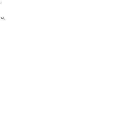
о
та,