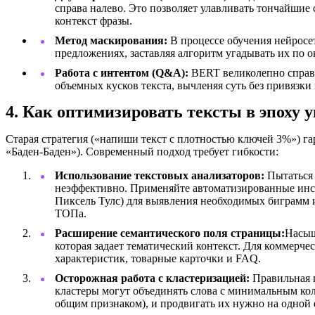
справа налево. Это позволяет улавливать тончайши
контекст фразы.
Метод маскирования:
В процессе обучения нейросе
предложениях, заставляя алгоритм угадывать их по 
Работа с интентом (Q&A):
BERT великолепно справл
объемных кусков текста, вычленяя суть без привязк
4. Как оптимизировать тексты в эпоху 
Старая стратегия («напиши текст с плотностью ключей 3%») г
«Баден-Баден»). Современный подход требует гибкости:
Использование текстовых анализаторов:
Пытаться 
неэффективно. Применяйте автоматизированные инстр
Пиксель Тулс) для выявления необходимых биграмм 
ТОПа.
Расширение семантического поля страницы:
Насыщ
которая задает тематический контекст. Для коммерче
характеристик, товарные карточки и FAQ.
Осторожная работа с кластеризацией:
Правильная 
кластеры могут объединять слова с минимальным ко
общим признаком), и продвигать их нужно на одной 