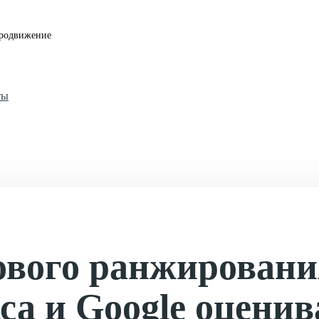
родвижение
ты
ового ранжировани
са и Google оцени