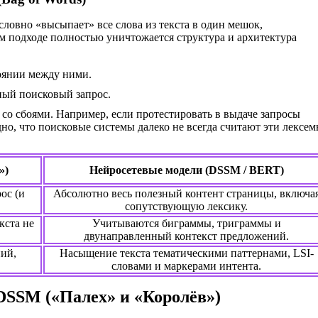
ловно «высыпает» все слова из текста в один мешок,
м подходе полностью уничтожается структура и архитектура
оянии между ними.
дный поисковый запрос.
со сбоями. Например, если протестировать в выдаче запросы
но, что поисковые системы далеко не всегда считают эти лексе
»)
Нейросетевые модели (DSSM / BERT)
ос (и
Абсолютно весь полезный контент страницы, включа
сопутствующую лексику.
кста не
Учитываются биграммы, триграммы и
двунаправленный контекст предложений.
ий,
Насыщение текста тематическими паттернами, LSI-
словами и маркерами интента.
 DSSM («Палех» и «Королёв»)