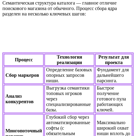
Семантическая структура каталога — главное отличие
поискового магазина от обычного. Процесс сбора ядра
разделен на несколько ключевых шагов:
Технология
Результат для
Процесс
реализации
проекта
Определение базовых
Фундамент для
Сбор маркеров
опорных запросов
дальнейшего
ниши.
парсинга.
Выгрузка семантики
Быстрое
топовых игроков
получение
Анализ
через
готового пула
конкурентов
специализированные
работающих
базы.
ключей.
Глубокий сбор через
автоматизированные
Максимально
софты (с
широкий охват
Многопоточный
обязательным
ниши вплоть до