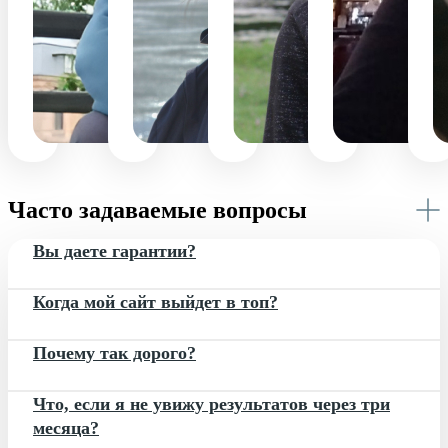
на
любые
улучшения
з
вашем
сайте
программные
д
ОСНОВАТ
сайте
ПРОЕКТНЫЙ
СЕО-
М
ПРОГРАММИСТ
АГЕНТСТВ
правки
МЕНЕДЖЕР
С
ПРОГРАММИСТ
Часто задаваемые вопросы
Вы даете гарантии?
Когда мой сайт выйдет в топ?
Почему так дорого?
Что, если я не увижу результатов через три
месяца?