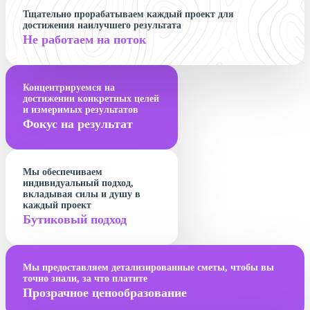
Тщательно прорабатываем каждый проект для
достижения наилучшего результата
Не работаем на поток
Концентрируемся на
достижении конкретных целей
и измеримых результатов
Фокус на результат
Мы обеспечиваем
индивидуальный подход,
вкладывая силы и душу в
каждый проект
Бутиковый подход
Мы предоставляем детализированные сметы, чтобы вы
точно знали, за что платите
Прозрачное ценообразование