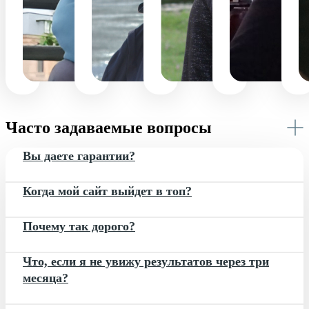
программные
д
ОСНОВАТ
сайте
ПРОЕКТНЫЙ
СЕО-
М
ПРОГРАММИСТ
АГЕНТСТВ
правки
МЕНЕДЖЕР
С
ПРОГРАММИСТ
Часто задаваемые вопросы
Вы даете гарантии?
Когда мой сайт выйдет в топ?
Почему так дорого?
Что, если я не увижу результатов через три
месяца?