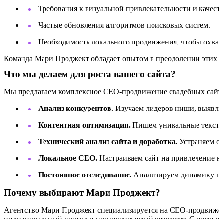
Требования к визуальной привлекательности и качест
Частые обновления алгоритмов поисковых систем.
Необходимость локального продвижения, чтобы охва
Команда Мари Проджект обладает опытом в преодолении этих з
Что мы делаем для роста вашего сайта?
Мы предлагаем комплексное СЕО-продвижение свадебных сайто
Анализ конкурентов.
Изучаем лидеров ниши, выявля
Контентная оптимизация.
Пишем уникальные тексты
Технический анализ сайта и доработка.
Устраняем о
Локальное СЕО.
Настраиваем сайт на привлечение 
Постоянное отследивание.
Анализируем динамику пр
Почему выбирают Мари Проджект?
Агентство Мари Проджект специализируется на СЕО-продвижен
индивидуальный подход и прогнозируемый результат. С нами 