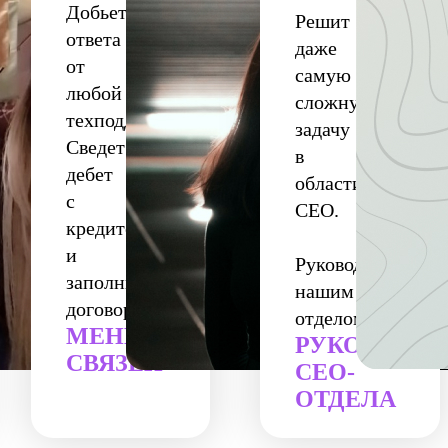
Добьется
Решит
ответа
даже
от
самую
любой
сложную
техподдержки.
задачу
Сведет
в
дебет
области
с
СЕО.
кредитом
и
Руководит
заполнит
нашим
ЬНИЦА
договор
отделом
МЕНЕДЖЕР
РУКОВОДИТ
СВЯЗЕЙ
СЕО-
ОТДЕЛА