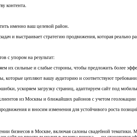
ву контента.
тить именно ваш целевой район.
адач и выстраивает стратегию продвижения, которая реально ра
в с упором на результат:
ем их сильные и слабые стороны, чтобы предложить более эфф
, которые цепляют вашу аудиторию и соответствуют требовани
шибки, ускоряем загрузку страниц, адаптируем сайт под мобиль
клиентов из Москвы и ближайших районов с учетом геолокации 
одвижения и вносим изменения для устойчивого роста позици
ии бизнесов в Москве, включая салоны свадебной тематики. М
ваш сайт не просто выходит в лидеры поиска — он становится 