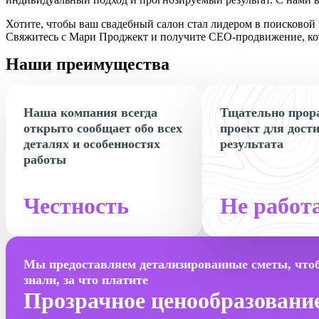
Хотите, чтобы ваш свадебный салон стал лидером в поисковой
Свяжитесь с
Мари Проджект
и получите СЕО-продвижение, кот
Наши преимущества
Наша компания всегда
Тщательно прор
открыто сообщает обо всех
проект для дост
деталях и особенностях
результата
работы
Честность
Не работ
Мы предоставляем детализированные сметы, что
знали, за что платите
Прозрачное ценообразовани