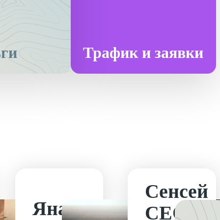
ьги
Трафик и заявки
Сенсей
Яна
СЕО