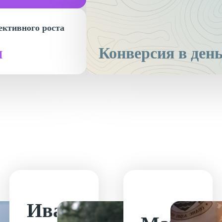
ективного роста
и
Конверсия в ден
Иван