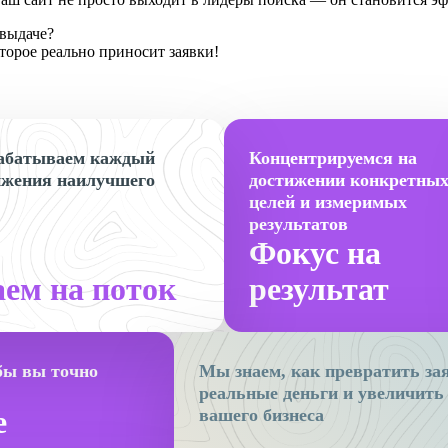
 выдаче?
орое реально приносит заявки!
абатываем каждый
Концентрируемся на
ижения наилучшего
достижении конкретны
целей и измеримых
результатов
Фокус на
аем на поток
результат
бы вы точно
Мы знаем, как превратить за
реальные деньги и увеличит
е
вашего бизнеса